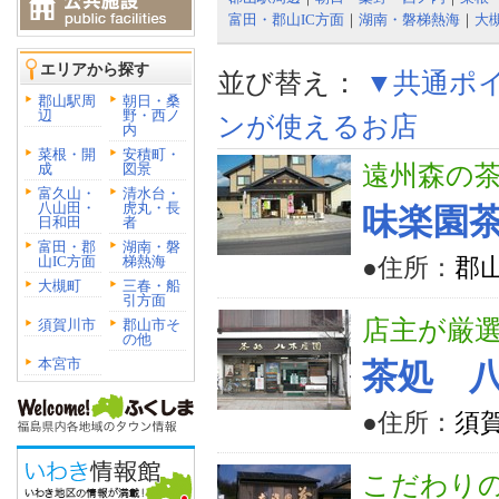
富田・郡山IC方面
｜
湖南・磐梯熱海
｜
大
エリアから探す
並び替え：
▼共通ポ
郡山駅周
朝日・桑
辺
野・西ノ
ンが使えるお店
内
菜根・開
安積町・
成
図景
遠州森の
富久山・
清水台・
八山田・
虎丸・長
味楽園
日和田
者
富田・郡
湖南・磐
山IC方面
梯熱海
●住所：
郡山
大槻町
三春・船
引方面
店主が厳
須賀川市
郡山市そ
の他
本宮市
茶処 
●住所：
須
こだわり