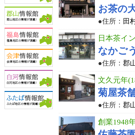
お茶の
●住所：
田
日本茶イ
なかご
●住所：
郡山
文久元年(
菊屋茶
●住所：
郡山
創業1948
佐藤茶