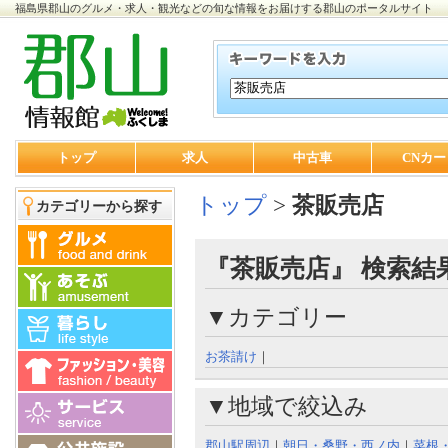
福島県郡山のグルメ・求人・観光などの旬な情報をお届けする郡山のポータルサイト
トップ
求人
中古車
CNカー
トップ
>
茶販売店
カテゴリーから探す
『茶販売店』 検索結
▼カテゴリー
お茶請け
｜
▼地域で絞込み
郡山駅周辺
｜
朝日・桑野・西ノ内
｜
菜根