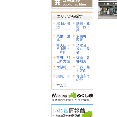
エリアから探す
郡山駅周
朝日・桑
辺
野・西ノ
内
菜根・開
安積町・
成
図景
富久山・
清水台・
八山田・
虎丸・長
日和田
者
富田・郡
湖南・磐
山IC方面
梯熱海
大槻町
三春・船
引方面
須賀川市
郡山市そ
の他
本宮市