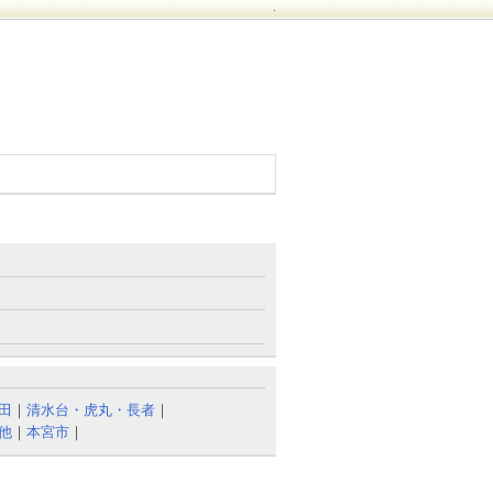
.
田
｜
清水台・虎丸・長者
｜
他
｜
本宮市
｜