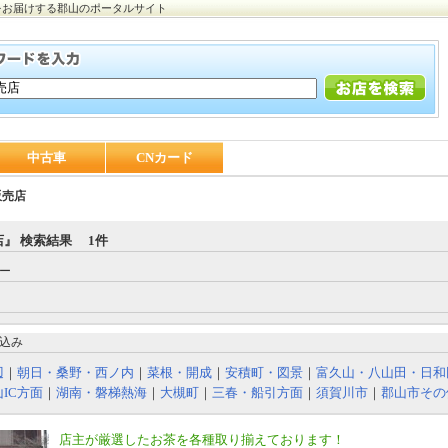
をお届けする郡山のポータルサイト
中古車
CNカード
販売店
』 検索結果 1件
ー
｜
込み
辺
｜
朝日・桑野・西ノ内
｜
菜根・開成
｜
安積町・図景
｜
富久山・八山田・日和
IC方面
｜
湖南・磐梯熱海
｜
大槻町
｜
三春・船引方面
｜
須賀川市
｜
郡山市その
店主が厳選したお茶を各種取り揃えております！