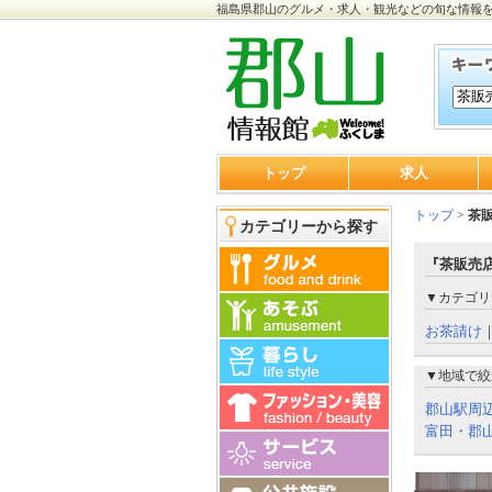
福島県郡山のグルメ・求人・観光などの旬な情報
トップ
求人
トップ
>
茶
カテゴリーから探す
『茶販売店
▼カテゴリ
お茶請け
▼地域で絞
郡山駅周
富田・郡山