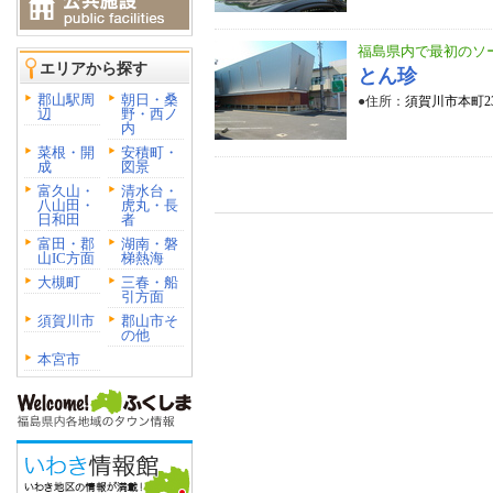
福島県内で最初のソ
エリアから探す
とん珍
郡山駅周
朝日・桑
●住所：
須賀川市本町2
辺
野・西ノ
内
菜根・開
安積町・
成
図景
富久山・
清水台・
八山田・
虎丸・長
日和田
者
富田・郡
湖南・磐
山IC方面
梯熱海
大槻町
三春・船
引方面
須賀川市
郡山市そ
の他
本宮市