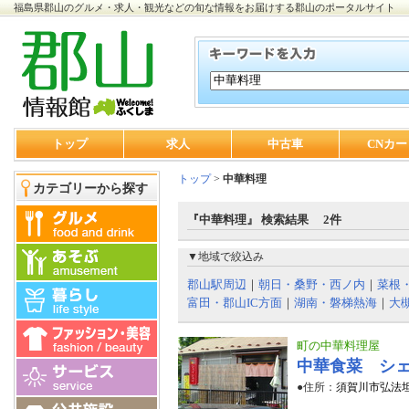
福島県郡山のグルメ・求人・観光などの旬な情報をお届けする郡山のポータルサイト
トップ
求人
中古車
CNカー
トップ
>
中華料理
カテゴリーから探す
『中華料理』 検索結果 2件
▼地域で絞込み
郡山駅周辺
｜
朝日・桑野・西ノ内
｜
菜根
富田・郡山IC方面
｜
湖南・磐梯熱海
｜
大
町の中華料理屋
中華食菜 シ
●住所：
須賀川市弘法坦