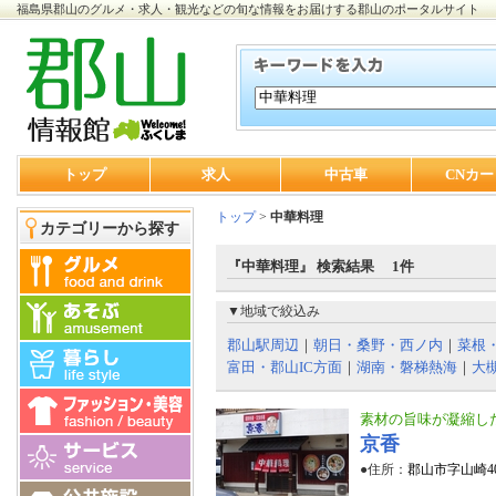
福島県郡山のグルメ・求人・観光などの旬な情報をお届けする郡山のポータルサイト
トップ
求人
中古車
CNカー
トップ
>
中華料理
カテゴリーから探す
『中華料理』 検索結果 1件
▼地域で絞込み
郡山駅周辺
｜
朝日・桑野・西ノ内
｜
菜根
富田・郡山IC方面
｜
湖南・磐梯熱海
｜
大
素材の旨味が凝縮し
京香
●住所：
郡山市字山崎40