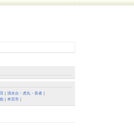
.
田
｜
清水台・虎丸・長者
｜
他
｜
本宮市
｜