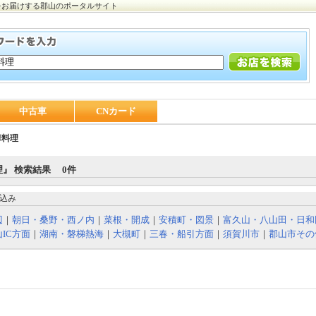
をお届けする郡山のポータルサイト
中古車
CNカード
華料理
』 検索結果 0件
込み
辺
｜
朝日・桑野・西ノ内
｜
菜根・開成
｜
安積町・図景
｜
富久山・八山田・日和
IC方面
｜
湖南・磐梯熱海
｜
大槻町
｜
三春・船引方面
｜
須賀川市
｜
郡山市その