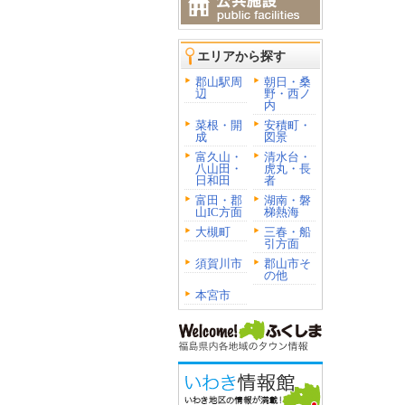
エリアから探す
郡山駅周
朝日・桑
辺
野・西ノ
内
菜根・開
安積町・
成
図景
富久山・
清水台・
八山田・
虎丸・長
日和田
者
富田・郡
湖南・磐
山IC方面
梯熱海
大槻町
三春・船
引方面
須賀川市
郡山市そ
の他
本宮市