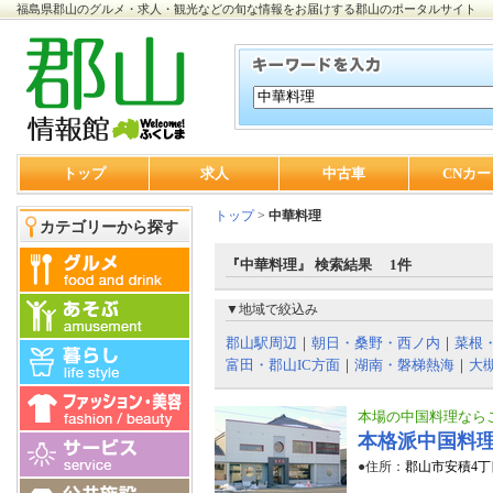
福島県郡山のグルメ・求人・観光などの旬な情報をお届けする郡山のポータルサイト
トップ
求人
中古車
CNカー
トップ
>
中華料理
カテゴリーから探す
『中華料理』 検索結果 1件
▼地域で絞込み
郡山駅周辺
｜
朝日・桑野・西ノ内
｜
菜根
富田・郡山IC方面
｜
湖南・磐梯熱海
｜
大
本場の中国料理なら
本格派中国料
●住所：
郡山市安積4丁