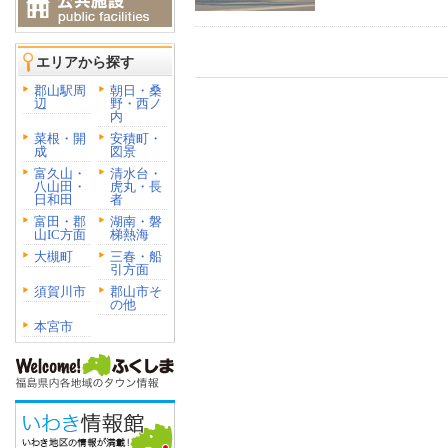
エリアから探す
郡山駅周
朝日・桑
辺
野・西ノ
内
菜根・開
安積町・
成
図景
富久山・
清水台・
八山田・
虎丸・長
日和田
者
富田・郡
湖南・磐
山IC方面
梯熱海
大槻町
三春・船
引方面
須賀川市
郡山市そ
の他
本宮市