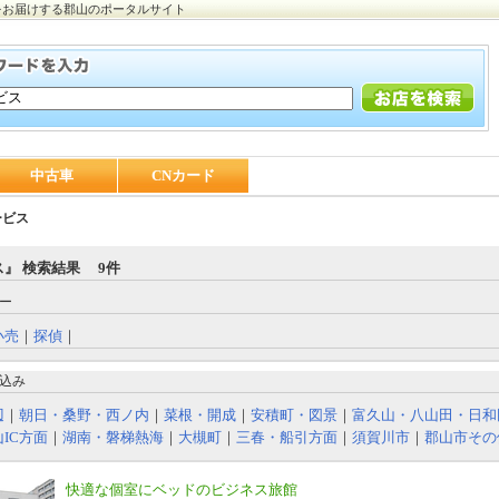
をお届けする郡山のポータルサイト
中古車
CNカード
ービス
』 検索結果 9件
ー
小売
｜
探偵
｜
込み
辺
｜
朝日・桑野・西ノ内
｜
菜根・開成
｜
安積町・図景
｜
富久山・八山田・日和
IC方面
｜
湖南・磐梯熱海
｜
大槻町
｜
三春・船引方面
｜
須賀川市
｜
郡山市その
快適な個室にベッドのビジネス旅館