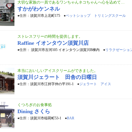
大切な家族の一員であるワンちゃんネコちゃんへ心を込めて…
すかがわケンネル
●住所：
須賀川市上北町175
●
ペットショップ トリミングスクール
ストレスフリーの時間を提供します。
Raffine イオンタウン須賀川店
●住所：
須賀川市古河105 イオンタウン須賀川B棟内
●
リラクゼーショ
本当においしいアイスクリームができました。
須賀川ジェラート 田舎の日曜日
●住所：
須賀川市江持字仲の平191-1
●
ジェラート アイス
くつろぎのお食事処
Dining さくら
●住所：
須賀川市稲荷町53-1
●
BAR