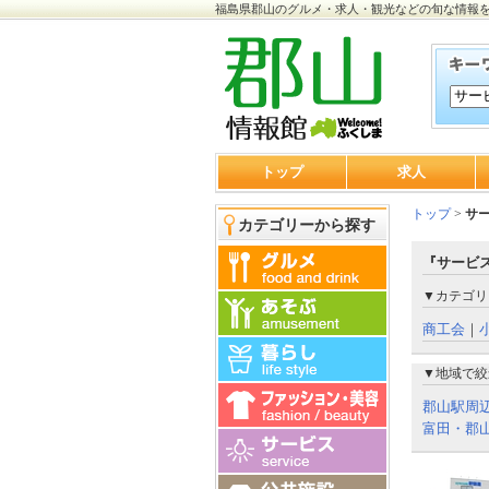
福島県郡山のグルメ・求人・観光などの旬な情報
トップ
求人
トップ
>
サ
カテゴリーから探す
『サービス
▼カテゴリ
商工会
｜
▼地域で絞
郡山駅周
富田・郡山