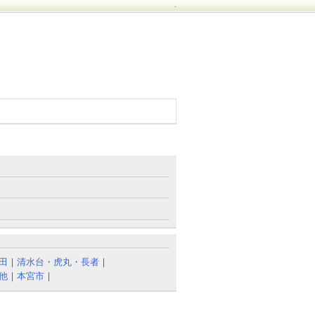
.
田
｜
清水台・虎丸・長者
｜
他
｜
本宮市
｜