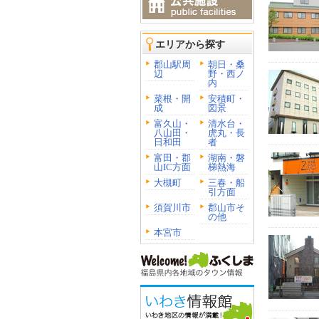
エリアから探す
郡山駅周
朝日・桑
辺
野・西ノ
内
菜根・開
安積町・
成
図景
富久山・
清水台・
八山田・
虎丸・長
日和田
者
富田・郡
湖南・磐
山IC方面
梯熱海
大槻町
三春・船
引方面
須賀川市
郡山市そ
の他
本宮市