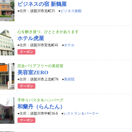
ビジネスの宿 新鶴屋
●住所：
須賀川市北町25
●
ビジネス旅館
心を解き放つ、ひとときがあります
ホテル虎屋
●住所：
須賀川市宮先町41
●
ホテル
完全バリアフリーの美容室
美容室ZERO
●住所：
須賀川市上北町76
●
美容院
手作りパスタ＆ハンバーグ
和蘭丹（らんたん）
●住所：
須賀川市中町16-6
●
レストラン＆パーラー