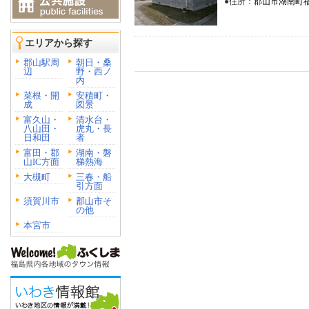
●住所：
郡山市湖南町福良
エリアから探す
郡山駅周
朝日・桑
辺
野・西ノ
内
菜根・開
安積町・
成
図景
富久山・
清水台・
八山田・
虎丸・長
日和田
者
富田・郡
湖南・磐
山IC方面
梯熱海
大槻町
三春・船
引方面
須賀川市
郡山市そ
の他
本宮市