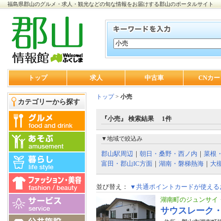
福島県郡山のグルメ・求人・観光などの旬な情報をお届けする郡山のポータルサイト
トップ
求人
中古車
CNカー
トップ
>
小売
カテゴリーから探す
『小売』 検索結果 1件
▼地域で絞込み
郡山駅周辺
｜
朝日・桑野・西ノ内
｜
菜根
富田・郡山IC方面
｜
湖南・磐梯熱海
｜
大
並び替え：
▼共通ポイントカードが使える
湖南町のジュンサイ
サウスレーク