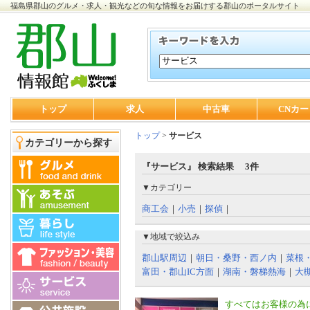
福島県郡山のグルメ・求人・観光などの旬な情報をお届けする郡山のポータルサイト
トップ
求人
中古車
CNカー
トップ
>
サービス
カテゴリーから探す
『サービス』 検索結果 3件
▼カテゴリー
商工会
｜
小売
｜
探偵
｜
▼地域で絞込み
郡山駅周辺
｜
朝日・桑野・西ノ内
｜
菜根
富田・郡山IC方面
｜
湖南・磐梯熱海
｜
大
すべてはお客様の為