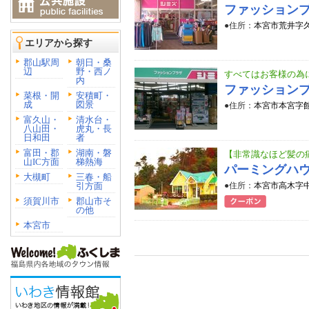
ファッション
●住所：
本宮市荒井字久保
エリアから探す
郡山駅周
朝日・桑
辺
野・西ノ
すべてはお客様の為
内
ファッション
菜根・開
安積町・
成
図景
●住所：
本宮市本宮字館
富久山・
清水台・
八山田・
虎丸・長
日和田
者
富田・郡
湖南・磐
【非常識なほど髪の
山IC方面
梯熱海
パーミングハ
大槻町
三春・船
引方面
●住所：
本宮市高木字中丸
須賀川市
郡山市そ
の他
本宮市