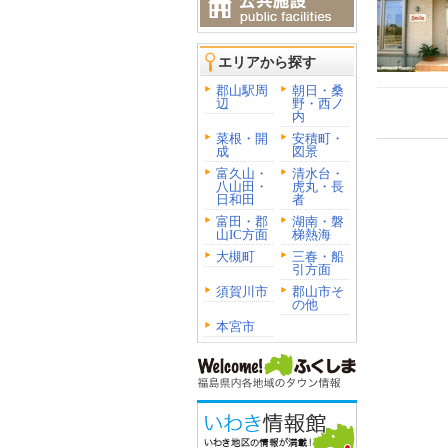
エリアから探す
郡山駅周
朝日・桑
辺
野・西ノ
内
菜根・開
安積町・
成
図景
富久山・
清水台・
八山田・
虎丸・長
日和田
者
富田・郡
湖南・磐
山IC方面
梯熱海
大槻町
三春・船
引方面
須賀川市
郡山市そ
の他
本宮市