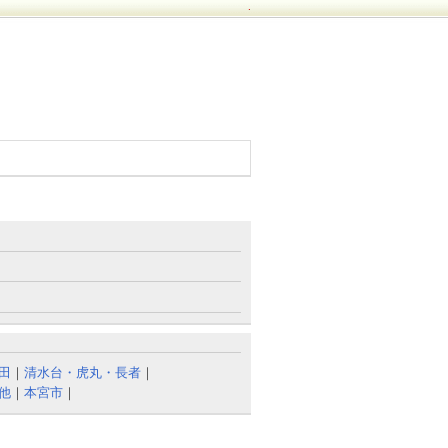
.
田
｜
清水台・虎丸・長者
｜
他
｜
本宮市
｜