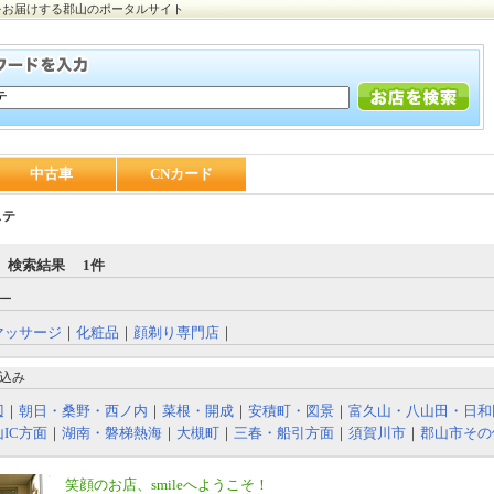
をお届けする郡山のポータルサイト
中古車
CNカード
ステ
 検索結果 1件
ー
マッサージ
｜
化粧品
｜
顔剃り専門店
｜
込み
辺
｜
朝日・桑野・西ノ内
｜
菜根・開成
｜
安積町・図景
｜
富久山・八山田・日和
IC方面
｜
湖南・磐梯熱海
｜
大槻町
｜
三春・船引方面
｜
須賀川市
｜
郡山市その
笑顔のお店、smileへようこそ！