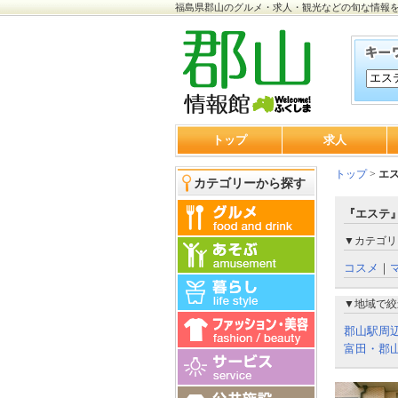
福島県郡山のグルメ・求人・観光などの旬な情報
トップ
求人
トップ
>
エ
カテゴリーから探す
『エステ』
▼カテゴリ
コスメ
｜
▼地域で絞
郡山駅周
富田・郡山