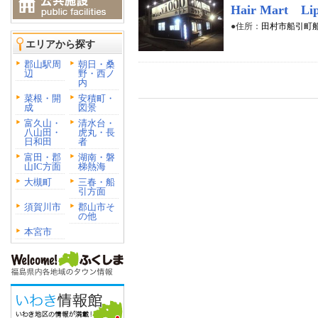
Hair Mart Li
●住所：
田村市船引町船
エリアから探す
郡山駅周
朝日・桑
辺
野・西ノ
内
菜根・開
安積町・
成
図景
富久山・
清水台・
八山田・
虎丸・長
日和田
者
富田・郡
湖南・磐
山IC方面
梯熱海
大槻町
三春・船
引方面
須賀川市
郡山市そ
の他
本宮市