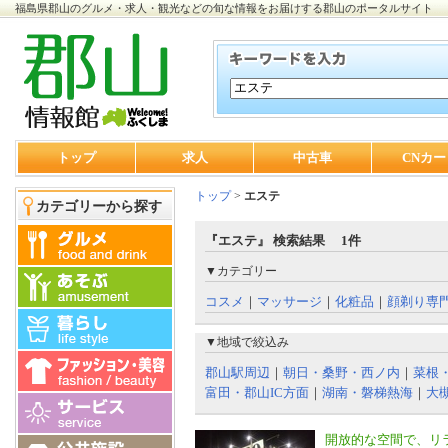
福島県郡山のグルメ・求人・観光などの旬な情報をお届けする郡山のポータルサイト
トップ
求人
中古車
CNカー
トップ
>
エステ
カテゴリーから探す
『エステ』 検索結果 1件
▼カテゴリー
コスメ
｜
マッサージ
｜
化粧品
｜
顔剃り専
▼地域で絞込み
郡山駅周辺
｜
朝日・桑野・西ノ内
｜
菜根
富田・郡山IC方面
｜
湖南・磐梯熱海
｜
大
開放的な空間で、リ