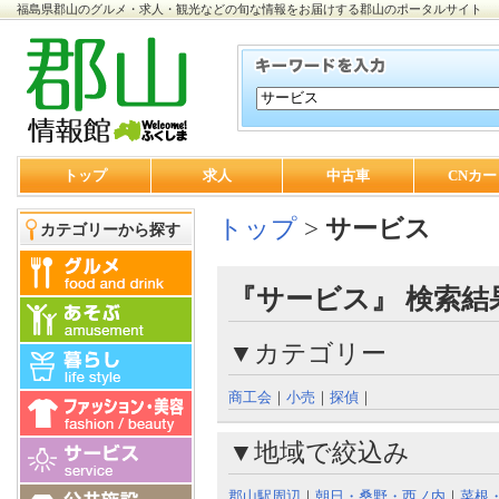
福島県郡山のグルメ・求人・観光などの旬な情報をお届けする郡山のポータルサイト
トップ
求人
中古車
CNカー
トップ
>
サービス
カテゴリーから探す
『サービス』 検索結
▼カテゴリー
商工会
｜
小売
｜
探偵
｜
▼地域で絞込み
郡山駅周辺
｜
朝日・桑野・西ノ内
｜
菜根