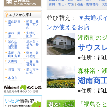
富田・郡山IC方面
｜
湖南・磐梯熱海
｜
大
エリアから探す
並び替え：
▼共通ポ
郡山駅周
朝日・桑
辺
野・西ノ
ンが使えるお店
内
菜根・開
安積町・
成
図景
湖南町の
富久山・
清水台・
八山田・
虎丸・長
サウス
日和田
者
富田・郡
湖南・磐
山IC方面
梯熱海
●住所：
郡山
大槻町
三春・船
引方面
森林浴・
須賀川市
郡山市そ
の他
本宮市
湖南商
●住所：
郡
「福島を