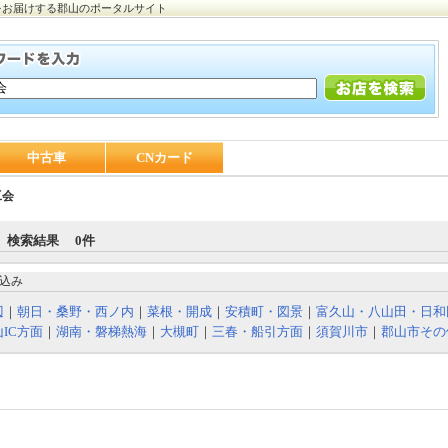
をお届けする郡山のポータルサイト
中古車
CNカード
工会
 検索結果 0件
込み
辺
｜
朝日・桑野・西ノ内
｜
菜根・開成
｜
安積町・図景
｜
富久山・八山田・日和
IC方面
｜
湖南・磐梯熱海
｜
大槻町
｜
三春・船引方面
｜
須賀川市
｜
郡山市その