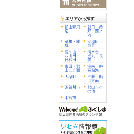
エリアから探す
郡山駅周
朝日・桑
辺
野・西ノ
内
菜根・開
安積町・
成
図景
富久山・
清水台・
八山田・
虎丸・長
日和田
者
富田・郡
湖南・磐
山IC方面
梯熱海
大槻町
三春・船
引方面
須賀川市
郡山市そ
の他
本宮市