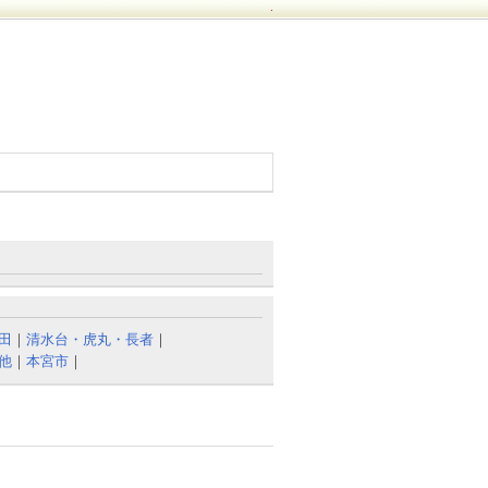
.
田
｜
清水台・虎丸・長者
｜
他
｜
本宮市
｜