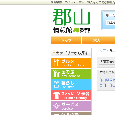
福島県郡山のグルメ・求人・観光などの旬な情報
トップ
求人
トップ
>
商
カテゴリーから探す
『商工会』
▼地域で絞
郡山駅周
富田・郡山