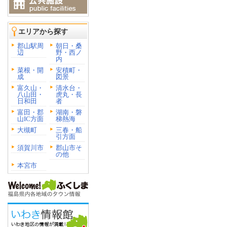
エリアから探す
郡山駅周
朝日・桑
辺
野・西ノ
内
菜根・開
安積町・
成
図景
富久山・
清水台・
八山田・
虎丸・長
日和田
者
富田・郡
湖南・磐
山IC方面
梯熱海
大槻町
三春・船
引方面
須賀川市
郡山市そ
の他
本宮市