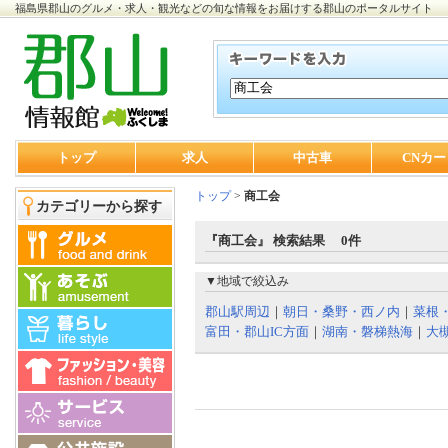
福島県郡山のグルメ・求人・観光などの旬な情報をお届けする郡山のポータルサイト
トップ
求人
中古車
CNカー
トップ
>
商工会
カテゴリーから探す
『商工会』 検索結果 0件
▼地域で絞込み
郡山駅周辺
｜
朝日・桑野・西ノ内
｜
菜根
富田・郡山IC方面
｜
湖南・磐梯熱海
｜
大