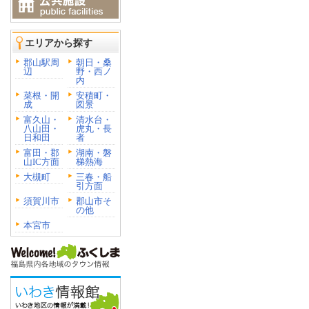
エリアから探す
郡山駅周
朝日・桑
辺
野・西ノ
内
菜根・開
安積町・
成
図景
富久山・
清水台・
八山田・
虎丸・長
日和田
者
富田・郡
湖南・磐
山IC方面
梯熱海
大槻町
三春・船
引方面
須賀川市
郡山市そ
の他
本宮市