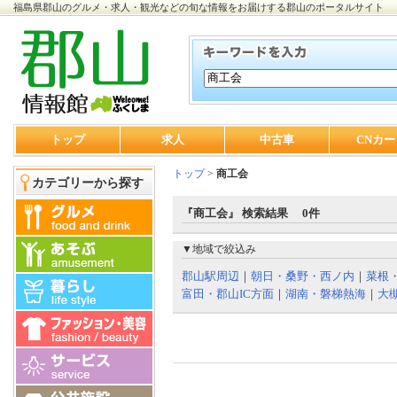
福島県郡山のグルメ・求人・観光などの旬な情報をお届けする郡山のポータルサイト
トップ
求人
中古車
CNカー
トップ
>
商工会
カテゴリーから探す
『商工会』 検索結果 0件
▼地域で絞込み
郡山駅周辺
｜
朝日・桑野・西ノ内
｜
菜根
富田・郡山IC方面
｜
湖南・磐梯熱海
｜
大