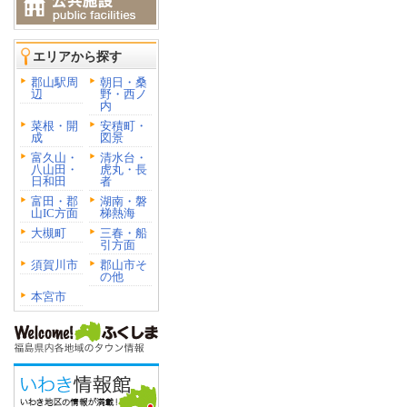
エリアから探す
郡山駅周
朝日・桑
辺
野・西ノ
内
菜根・開
安積町・
成
図景
富久山・
清水台・
八山田・
虎丸・長
日和田
者
富田・郡
湖南・磐
山IC方面
梯熱海
大槻町
三春・船
引方面
須賀川市
郡山市そ
の他
本宮市