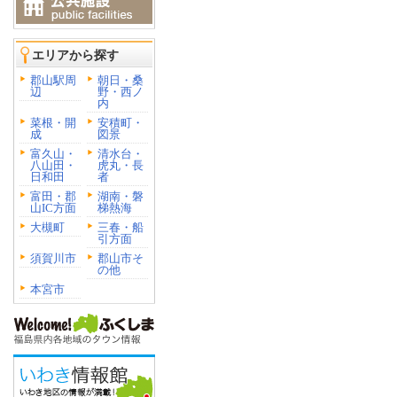
エリアから探す
郡山駅周
朝日・桑
辺
野・西ノ
内
菜根・開
安積町・
成
図景
富久山・
清水台・
八山田・
虎丸・長
日和田
者
富田・郡
湖南・磐
山IC方面
梯熱海
大槻町
三春・船
引方面
須賀川市
郡山市そ
の他
本宮市