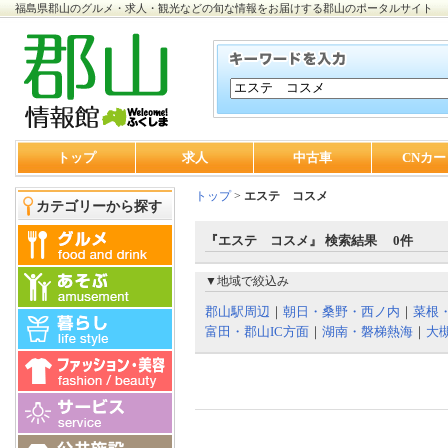
福島県郡山のグルメ・求人・観光などの旬な情報をお届けする郡山のポータルサイト
トップ
求人
中古車
CNカー
トップ
>
エステ コスメ
カテゴリーから探す
『エステ コスメ』 検索結果 0件
▼地域で絞込み
郡山駅周辺
｜
朝日・桑野・西ノ内
｜
菜根
富田・郡山IC方面
｜
湖南・磐梯熱海
｜
大