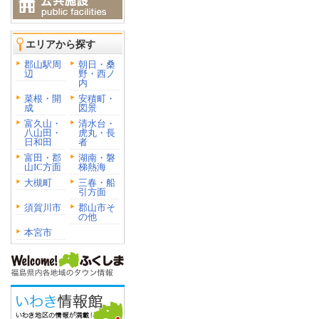
エリアから探す
郡山駅周
朝日・桑
辺
野・西ノ
内
菜根・開
安積町・
成
図景
富久山・
清水台・
八山田・
虎丸・長
日和田
者
富田・郡
湖南・磐
山IC方面
梯熱海
大槻町
三春・船
引方面
須賀川市
郡山市そ
の他
本宮市