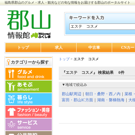
福島県郡山のグルメ・求人・観光などの旬な情報をお届けする郡山のポータルサイト
トップ
求人
中古車
CNカー
トップ
>
エステ コスメ
カテゴリーから探す
『エステ コスメ』 検索結果 0件
▼地域で絞込み
郡山駅周辺
｜
朝日・桑野・西ノ内
｜
菜根
富田・郡山IC方面
｜
湖南・磐梯熱海
｜
大