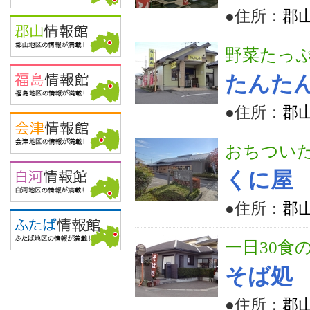
●住所：
郡山
野菜たっ
たんた
●住所：
郡山
おちつい
くに屋
●住所：
郡山
一日30食
そば処
●住所：
郡山