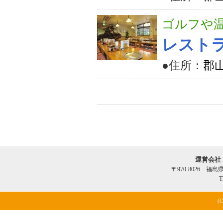
ゴルフや
レスト
●住所：
郡
運営会社
〒970-8026 福
T
(