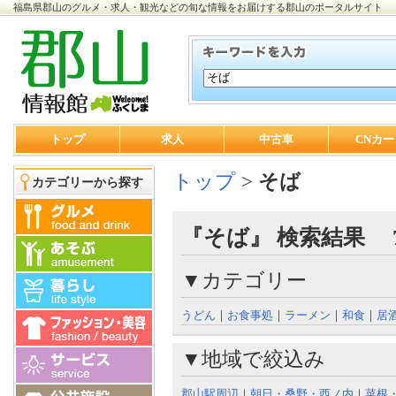
福島県郡山のグルメ・求人・観光などの旬な情報をお届けする郡山のポータルサイト
トップ
求人
中古車
CNカー
トップ
>
そば
カテゴリーから探す
『そば』 検索結果 
▼カテゴリー
うどん
｜
お食事処
｜
ラーメン
｜
和食
｜
居
▼地域で絞込み
郡山駅周辺
｜
朝日・桑野・西ノ内
｜
菜根