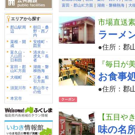
富田・郡山IC方面
｜
湖南・磐梯熱海
｜
大
エリアから探す
市場直送
郡山駅周
朝日・桑
辺
野・西ノ
ラーメ
内
菜根・開
安積町・
●住所：
郡
成
図景
富久山・
清水台・
八山田・
虎丸・長
日和田
者
『毎日が
富田・郡
湖南・磐
山IC方面
梯熱海
お食事
大槻町
三春・船
引方面
●住所：
郡山
須賀川市
郡山市そ
の他
本宮市
【五目や
味の名