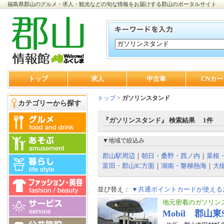
福島県郡山のグルメ・求人・観光などの旬な情報をお届けする郡山のポータルサイト
トップ
求人
中古車
CNカー
トップ
>
ガソリンスタンド
カテゴリーから探す
『ガソリンスタンド』 検索結果 1件
▼地域で絞込み
郡山駅周辺
｜
朝日・桑野・西ノ内
｜
菜根
富田・郡山IC方面
｜
湖南・磐梯熱海
｜
大
並び替え：
▼共通ポイントカードが使える
地元密着のガソリン
Mobil 郡山東