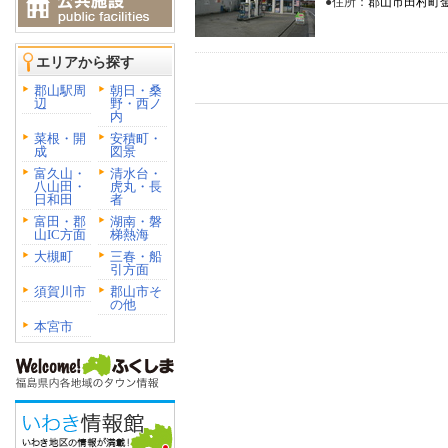
●住所：
郡山市田村町金
エリアから探す
郡山駅周
朝日・桑
辺
野・西ノ
内
菜根・開
安積町・
成
図景
富久山・
清水台・
八山田・
虎丸・長
日和田
者
富田・郡
湖南・磐
山IC方面
梯熱海
大槻町
三春・船
引方面
須賀川市
郡山市そ
の他
本宮市