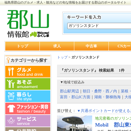
福島県郡山のグルメ・求人・観光などの旬な情報をお届けする郡山のポータルサイト
トップ
求人
中古車
CNカー
トップ
>
ガソリンスタンド
カテゴリーから探す
『ガソリンスタンド』 検索結果 1件
▼地域で絞込み
郡山駅周辺
｜
朝日・桑野・西ノ内
｜
菜根
富田・郡山IC方面
｜
湖南・磐梯熱海
｜
大
並び替え：
▼共通ポイントカードが使える
地元密着のガソリン
Mobil 郡山東