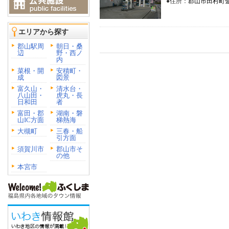
●住所：
郡山市田村町金
エリアから探す
郡山駅周
朝日・桑
辺
野・西ノ
内
菜根・開
安積町・
成
図景
富久山・
清水台・
八山田・
虎丸・長
日和田
者
富田・郡
湖南・磐
山IC方面
梯熱海
大槻町
三春・船
引方面
須賀川市
郡山市そ
の他
本宮市