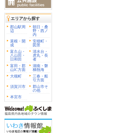
エリアから探す
郡山駅周
朝日・桑
辺
野・西ノ
内
菜根・開
安積町・
成
図景
富久山・
清水台・
八山田・
虎丸・長
日和田
者
富田・郡
湖南・磐
山IC方面
梯熱海
大槻町
三春・船
引方面
須賀川市
郡山市そ
の他
本宮市