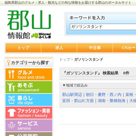
福島県郡山のグルメ・求人・観光などの旬な情報をお届けする郡山のポータルサイト
トップ
求人
中古車
CNカー
トップ
>
ガソリンスタンド
カテゴリーから探す
『ガソリンスタンド』 検索結果 0件
▼地域で絞込み
郡山駅周辺
｜
朝日・桑野・西ノ内
｜
菜根
富田・郡山IC方面
｜
湖南・磐梯熱海
｜
大