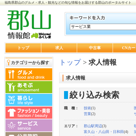
福島県郡山のグルメ・求人・観光などの旬な情報をお届けする郡山のポータルサイト
トップ
求人
中古車
CNカー
トップ
>
求人情報
カテゴリーから探す
求人情報
絞り込み検索
職 種：
技術
(1)
営業
(2)
エリア：
郡山駅周辺
(3)
富久山・八山田・日和田
(4)