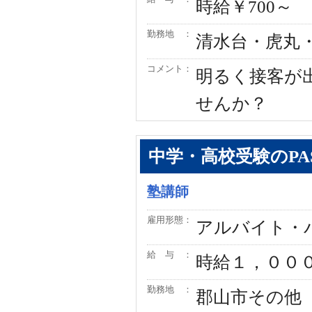
時給￥700～
勤務地 ：
清水台・虎丸
コメント：
明るく接客が
せんか？
中学・高校受験のPA
塾講師
雇用形態：
アルバイト・
給 与 ：
時給１，００
勤務地 ：
郡山市その他