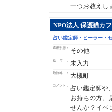
一つお教えし
NPO法人 保護猫カフェ 
占い鑑定師・ヒーラー・
雇用形態：
その他
給 与 ：
未入力
勤務地 ：
大槻町
コメント：
占い鑑定師や
お持ちの方、
せんか？イベ