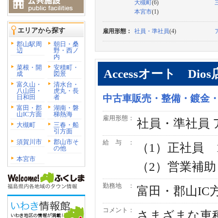
大槻町
(6)
本宮市
(1)
エリアから探す
雇用形態：
社員・準社員
(4)
郡山駅周
朝日・桑
辺
野・西ノ
内
菜根・開
安積町・
Accessオート Dios
成
図景
富久山・
清水台・
八山田・
虎丸・長
中古車販売・整備・鍍金
日和田
者
富田・郡
湖南・磐
山IC方面
梯熱海
雇用形態：
社員・準社員
大槻町
三春・船
引方面
須賀川市
郡山市そ
給 与 ：
（1）正社員 
の他
本宮市
（2）営業補
勤務地 ：
富田・郡山IC
コメント：
さまざまな車