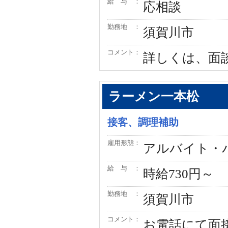
給 与 ：
応相談
勤務地 ：
須賀川市
コメント：
詳しくは、面
ラーメン一本松
接客、調理補助
雇用形態：
アルバイト・
給 与 ：
時給730円～
勤務地 ：
須賀川市
コメント：
お電話にて面