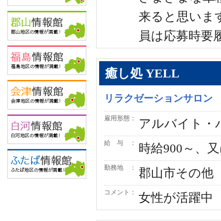
来ると思いま
員は応募時要
癒し処 YELL
リラクゼーションサロン
雇用形態：
アルバイト・
給 与 ：
時給900～、
勤務地 ：
郡山市その他
コメント：
女性が活躍中