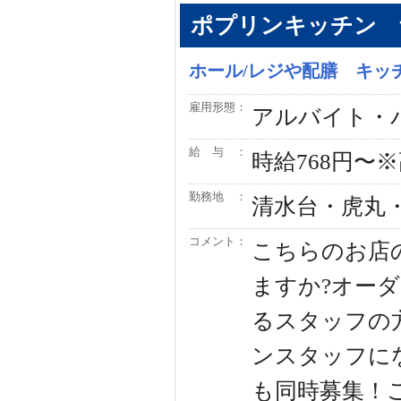
ポプリンキッチン 
ホール/レジや配膳 キッ
雇用形態：
アルバイト・
給 与 ：
時給768円〜※
勤務地 ：
清水台・虎丸
コメント：
こちらのお店
ますか?オー
るスタッフの
ンスタッフに
も同時募集！ご連