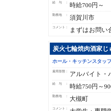
給 与 ：
時給700円～
勤務地 ：
須賀川市
コメント：
まずはお問い
炭火七輪焼肉酒家じ
ホール・キッチンスタッ
雇用形態：
アルバイト・
給 与 ：
時給750円～
勤務地 ：
大槻町
コメント：