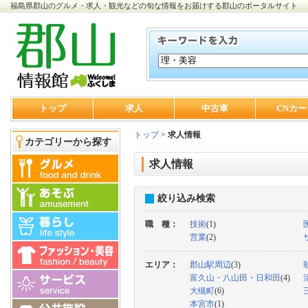
福島県郡山のグルメ・求人・観光などの旬な情報をお届けする郡山のポータルサイト
トップ
求人
中古車
CNカー
トップ
>
求人情報
カテゴリーから探す
求人情報
絞り込み検索
職 種：
技術
(1)
営業
(2)
エリア：
郡山駅周辺
(3)
富久山・八山田・日和田
(4)
大槻町
(6)
本宮市
(1)