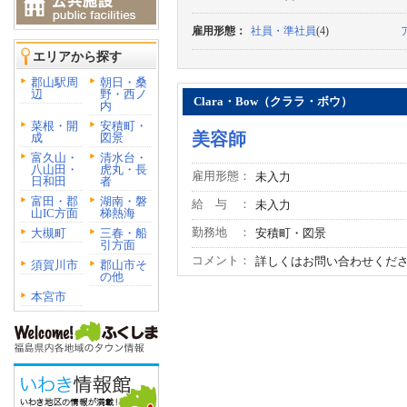
雇用形態：
社員・準社員
(4)
エリアから探す
郡山駅周
朝日・桑
辺
野・西ノ
Clara・Bow（クララ・ボウ）
内
菜根・開
安積町・
美容師
成
図景
富久山・
清水台・
八山田・
虎丸・長
雇用形態：
未入力
日和田
者
富田・郡
湖南・磐
給 与 ：
未入力
山IC方面
梯熱海
勤務地 ：
大槻町
三春・船
安積町・図景
引方面
コメント：
詳しくはお問い合わせくだ
須賀川市
郡山市そ
の他
本宮市