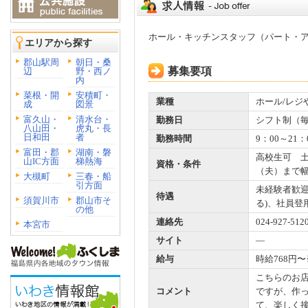
ホール・キッチンスタッフ（パート・
エリアから探す
郡山駅周
朝日・桑
募集要項
辺
野・西ノ
内
菜根・開
安積町・
業種
ホール/レジ
成
図景
富久山・
清水台・
勤務日
シフト制（
八山田・
虎丸・長
日和田
者
勤務時間
9：00～21
富田・郡
湖南・磐
高校生可 
山IC方面
梯熱海
資格・条件
（夫）まで
大槻町
三春・船
引方面
未経験者歓迎
待遇
須賀川市
郡山市そ
る)、社員登
の他
連絡先
024-927-
本宮市
サイト
―
給与
時給768円〜
こちらのお
コメント
ですが、作
て、楽しく接