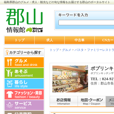
福島県郡山のグルメ・求人・観光などの旬な情報をお届けする郡山のポータルサイト
トップ
求人
中古車
CNカー
トップ
>
グルメ
>
パスタ
>
ファミリーレスト
カテゴリーから探す
ポプリンキ
ポプリンキッチンザ
TEL：024-92
住所：郡山市長者