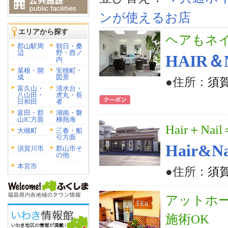
ンが使えるお店
エリアから探す
ヘアもネ
郡山駅周
朝日・桑
辺
野・西ノ
HAIR＆N
内
菜根・開
安積町・
成
図景
●住所：
須賀
富久山・
清水台・
八山田・
虎丸・長
日和田
者
富田・郡
湖南・磐
山IC方面
梯熱海
Hair＋Nail
大槻町
三春・船
引方面
Hair&Na
須賀川市
郡山市そ
の他
本宮市
●住所：
須賀
アットホ
施術OK