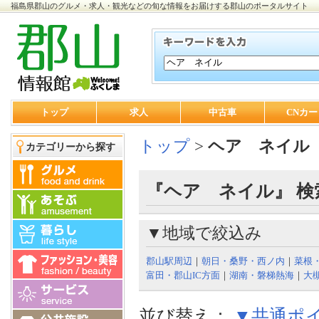
福島県郡山のグルメ・求人・観光などの旬な情報をお届けする郡山のポータルサイト
トップ
求人
中古車
CNカー
トップ
>
ヘア ネイル
カテゴリーから探す
『ヘア ネイル』 検
▼地域で絞込み
郡山駅周辺
｜
朝日・桑野・西ノ内
｜
菜根
富田・郡山IC方面
｜
湖南・磐梯熱海
｜
大
並び替え：
▼共通ポ