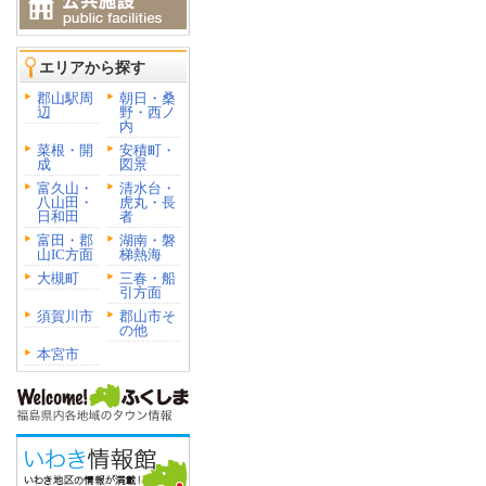
エリアから探す
郡山駅周
朝日・桑
辺
野・西ノ
内
菜根・開
安積町・
成
図景
富久山・
清水台・
八山田・
虎丸・長
日和田
者
富田・郡
湖南・磐
山IC方面
梯熱海
大槻町
三春・船
引方面
須賀川市
郡山市そ
の他
本宮市