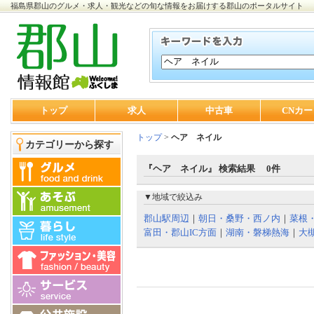
福島県郡山のグルメ・求人・観光などの旬な情報をお届けする郡山のポータルサイト
トップ
求人
中古車
CNカー
トップ
>
ヘア ネイル
カテゴリーから探す
『ヘア ネイル』 検索結果 0件
▼地域で絞込み
郡山駅周辺
｜
朝日・桑野・西ノ内
｜
菜根
富田・郡山IC方面
｜
湖南・磐梯熱海
｜
大