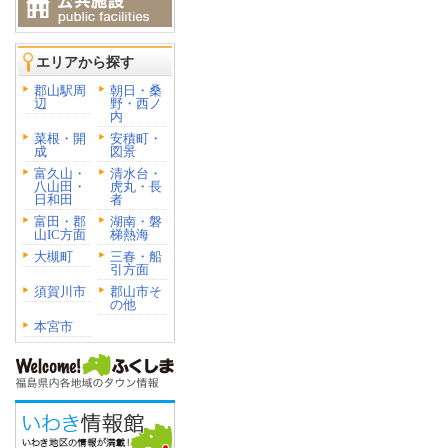
エリアから探す
郡山駅周
朝日・桑
辺
野・西ノ
内
菜根・開
安積町・
成
図景
富久山・
清水台・
八山田・
虎丸・長
日和田
者
富田・郡
湖南・磐
山IC方面
梯熱海
大槻町
三春・船
引方面
須賀川市
郡山市そ
の他
本宮市