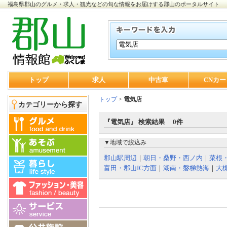
福島県郡山のグルメ・求人・観光などの旬な情報をお届けする郡山のポータルサイト
トップ
求人
中古車
CNカー
トップ
>
電気店
カテゴリーから探す
『電気店』 検索結果 0件
▼地域で絞込み
郡山駅周辺
｜
朝日・桑野・西ノ内
｜
菜根
富田・郡山IC方面
｜
湖南・磐梯熱海
｜
大