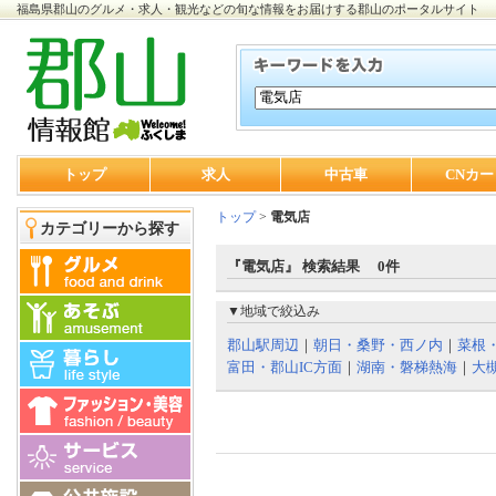
福島県郡山のグルメ・求人・観光などの旬な情報をお届けする郡山のポータルサイト
トップ
求人
中古車
CNカー
トップ
>
電気店
カテゴリーから探す
『電気店』 検索結果 0件
▼地域で絞込み
郡山駅周辺
｜
朝日・桑野・西ノ内
｜
菜根
富田・郡山IC方面
｜
湖南・磐梯熱海
｜
大