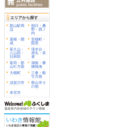
エリアから探す
郡山駅周
朝日・桑
辺
野・西ノ
内
菜根・開
安積町・
成
図景
富久山・
清水台・
八山田・
虎丸・長
日和田
者
富田・郡
湖南・磐
山IC方面
梯熱海
大槻町
三春・船
引方面
須賀川市
郡山市そ
の他
本宮市