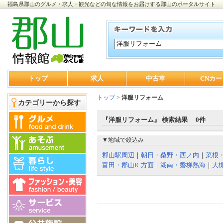
福島県郡山のグルメ・求人・観光などの旬な情報をお届けする郡山のポータルサイト
トップ
求人
中古車
CNカー
トップ
>
洋服リフォーム
カテゴリーから探す
『洋服リフォーム』 検索結果 0件
▼地域で絞込み
郡山駅周辺
｜
朝日・桑野・西ノ内
｜
菜根
富田・郡山IC方面
｜
湖南・磐梯熱海
｜
大