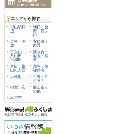
エリアから探す
郡山駅周
朝日・桑
辺
野・西ノ
内
菜根・開
安積町・
成
図景
富久山・
清水台・
八山田・
虎丸・長
日和田
者
富田・郡
湖南・磐
山IC方面
梯熱海
大槻町
三春・船
引方面
須賀川市
郡山市そ
の他
本宮市