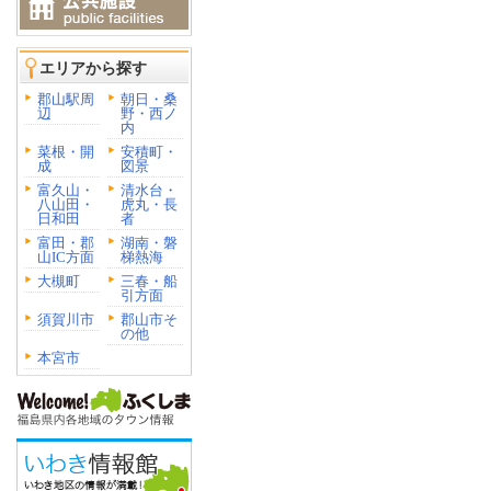
エリアから探す
郡山駅周
朝日・桑
辺
野・西ノ
内
菜根・開
安積町・
成
図景
富久山・
清水台・
八山田・
虎丸・長
日和田
者
富田・郡
湖南・磐
山IC方面
梯熱海
大槻町
三春・船
引方面
須賀川市
郡山市そ
の他
本宮市