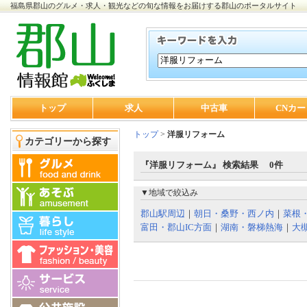
福島県郡山のグルメ・求人・観光などの旬な情報をお届けする郡山のポータルサイト
トップ
求人
中古車
CNカー
トップ
>
洋服リフォーム
カテゴリーから探す
『洋服リフォーム』 検索結果 0件
▼地域で絞込み
郡山駅周辺
｜
朝日・桑野・西ノ内
｜
菜根
富田・郡山IC方面
｜
湖南・磐梯熱海
｜
大