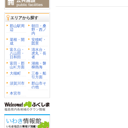
エリアから探す
郡山駅周
朝日・桑
辺
野・西ノ
内
菜根・開
安積町・
成
図景
富久山・
清水台・
八山田・
虎丸・長
日和田
者
富田・郡
湖南・磐
山IC方面
梯熱海
大槻町
三春・船
引方面
須賀川市
郡山市そ
の他
本宮市