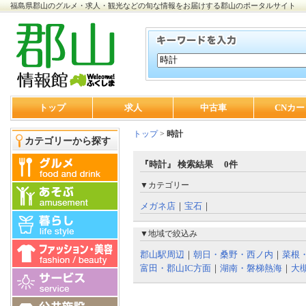
福島県郡山のグルメ・求人・観光などの旬な情報をお届けする郡山のポータルサイト
トップ
求人
中古車
CNカー
トップ
>
時計
カテゴリーから探す
『時計』 検索結果 0件
▼カテゴリー
メガネ店
｜
宝石
｜
▼地域で絞込み
郡山駅周辺
｜
朝日・桑野・西ノ内
｜
菜根
富田・郡山IC方面
｜
湖南・磐梯熱海
｜
大