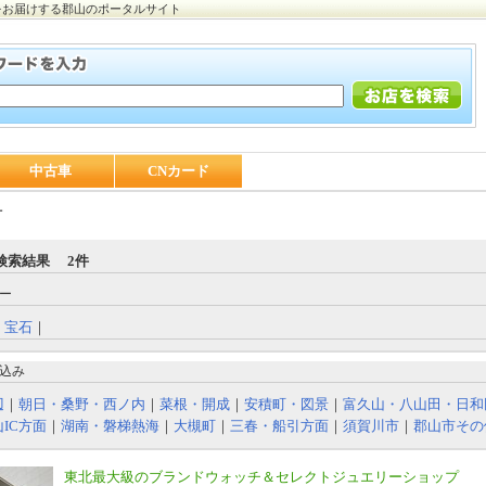
をお届けする郡山のポータルサイト
中古車
CNカード
計
検索結果 2件
ー
｜
宝石
｜
込み
辺
｜
朝日・桑野・西ノ内
｜
菜根・開成
｜
安積町・図景
｜
富久山・八山田・日和
IC方面
｜
湖南・磐梯熱海
｜
大槻町
｜
三春・船引方面
｜
須賀川市
｜
郡山市その
東北最大級のブランドウォッチ＆セレクトジュエリーショップ