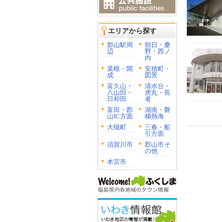
エリアから探す
郡山駅周
朝日・桑
辺
野・西ノ
内
菜根・開
安積町・
成
図景
富久山・
清水台・
八山田・
虎丸・長
日和田
者
富田・郡
湖南・磐
山IC方面
梯熱海
大槻町
三春・船
引方面
須賀川市
郡山市そ
の他
本宮市