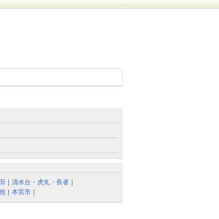
.
田
｜
清水台・虎丸・長者
｜
他
｜
本宮市
｜