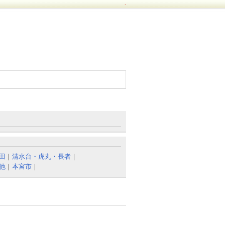
.
田
｜
清水台・虎丸・長者
｜
他
｜
本宮市
｜