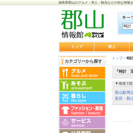
福島県郡山のグルメ・求人・観光などの旬な情報
トップ
求人
トップ
>
時
カテゴリーから探す
『時計 
▼地域で絞
郡山駅周
富田・郡山