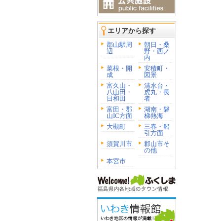
エリアから探す
郡山駅周
朝日・桑
辺
野・西ノ
内
菜根・開
安積町・
成
図景
富久山・
清水台・
八山田・
虎丸・長
日和田
者
富田・郡
湖南・磐
山IC方面
梯熱海
大槻町
三春・船
引方面
須賀川市
郡山市そ
の他
本宮市