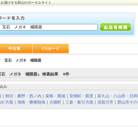
をお届けする郡山のポータルサイト
中古車
CNカード
計 宝石 メガネ 補聴器
宝石 メガネ 補聴器』 検索結果 0件
込み
辺
｜
朝日・桑野・西ノ内
｜
菜根・開成
｜
安積町・図景
｜
富久山・八山田・日和
IC方面
｜
湖南・磐梯熱海
｜
大槻町
｜
三春・船引方面
｜
須賀川市
｜
郡山市その