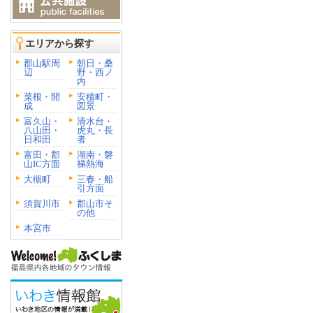
エリアから探す
郡山駅周
朝日・桑
辺
野・西ノ
内
菜根・開
安積町・
成
図景
富久山・
清水台・
八山田・
虎丸・長
日和田
者
富田・郡
湖南・磐
山IC方面
梯熱海
大槻町
三春・船
引方面
須賀川市
郡山市そ
の他
本宮市