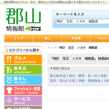
福島県郡山のグルメ・求人・観光などの旬な情報をお届けする郡山のポータルサイト
トップ
求人
中古車
CNカー
トップ
>
時計 宝石 メガネ 補聴器
カテゴリーから探す
『時計 宝石 メガネ 補聴器』 検索結
▼地域で絞込み
郡山駅周辺
｜
朝日・桑野・西ノ内
｜
菜根
富田・郡山IC方面
｜
湖南・磐梯熱海
｜
大