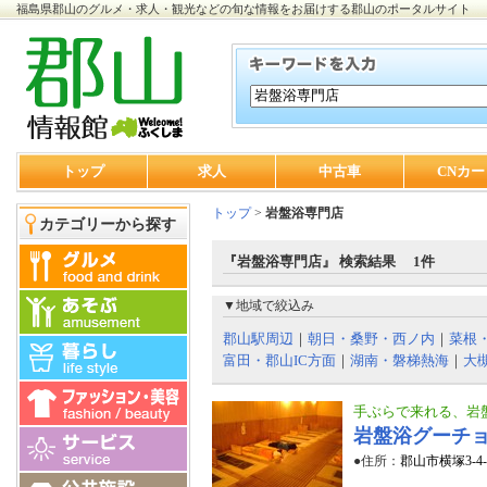
福島県郡山のグルメ・求人・観光などの旬な情報をお届けする郡山のポータルサイト
トップ
求人
中古車
CNカー
トップ
>
岩盤浴専門店
カテゴリーから探す
『岩盤浴専門店』 検索結果 1件
▼地域で絞込み
郡山駅周辺
｜
朝日・桑野・西ノ内
｜
菜根
富田・郡山IC方面
｜
湖南・磐梯熱海
｜
大
手ぶらで来れる、岩
岩盤浴グーチョ
●住所：
郡山市横塚3-4-