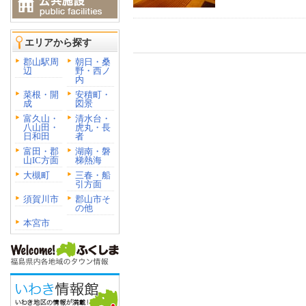
エリアから探す
郡山駅周
朝日・桑
辺
野・西ノ
内
菜根・開
安積町・
成
図景
富久山・
清水台・
八山田・
虎丸・長
日和田
者
富田・郡
湖南・磐
山IC方面
梯熱海
大槻町
三春・船
引方面
須賀川市
郡山市そ
の他
本宮市