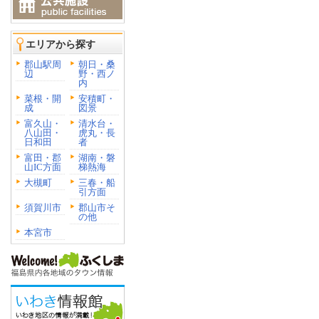
エリアから探す
郡山駅周
朝日・桑
辺
野・西ノ
内
菜根・開
安積町・
成
図景
富久山・
清水台・
八山田・
虎丸・長
日和田
者
富田・郡
湖南・磐
山IC方面
梯熱海
大槻町
三春・船
引方面
須賀川市
郡山市そ
の他
本宮市