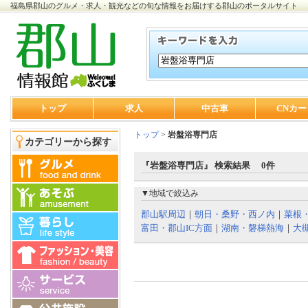
福島県郡山のグルメ・求人・観光などの旬な情報をお届けする郡山のポータルサイト
トップ
求人
中古車
CNカー
トップ
>
岩盤浴専門店
カテゴリーから探す
『岩盤浴専門店』 検索結果 0件
▼地域で絞込み
郡山駅周辺
｜
朝日・桑野・西ノ内
｜
菜根
富田・郡山IC方面
｜
湖南・磐梯熱海
｜
大