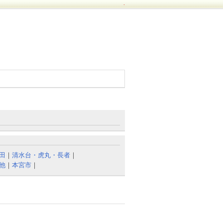
.
田
｜
清水台・虎丸・長者
｜
他
｜
本宮市
｜