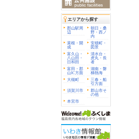
エリアから探す
郡山駅周
朝日・桑
辺
野・西ノ
内
菜根・開
安積町・
成
図景
富久山・
清水台・
八山田・
虎丸・長
日和田
者
富田・郡
湖南・磐
山IC方面
梯熱海
大槻町
三春・船
引方面
須賀川市
郡山市そ
の他
本宮市