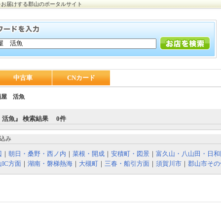
をお届けする郡山のポータルサイト
中古車
CNカード
酒屋 活魚
活魚』 検索結果 0件
込み
辺
｜
朝日・桑野・西ノ内
｜
菜根・開成
｜
安積町・図景
｜
富久山・八山田・日和
IC方面
｜
湖南・磐梯熱海
｜
大槻町
｜
三春・船引方面
｜
須賀川市
｜
郡山市その