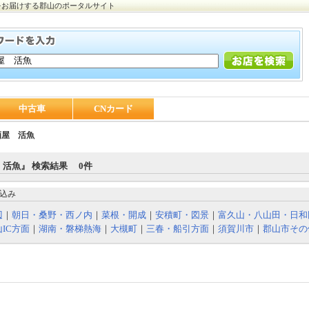
をお届けする郡山のポータルサイト
中古車
CNカード
酒屋 活魚
活魚』 検索結果 0件
込み
辺
｜
朝日・桑野・西ノ内
｜
菜根・開成
｜
安積町・図景
｜
富久山・八山田・日和
IC方面
｜
湖南・磐梯熱海
｜
大槻町
｜
三春・船引方面
｜
須賀川市
｜
郡山市その