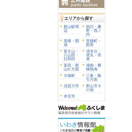
エリアから探す
郡山駅周
朝日・桑
辺
野・西ノ
内
菜根・開
安積町・
成
図景
富久山・
清水台・
八山田・
虎丸・長
日和田
者
富田・郡
湖南・磐
山IC方面
梯熱海
大槻町
三春・船
引方面
須賀川市
郡山市そ
の他
本宮市