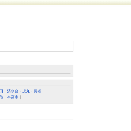
.
田
｜
清水台・虎丸・長者
｜
他
｜
本宮市
｜