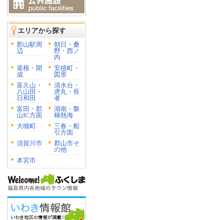
エリアから探す
郡山駅周
朝日・桑
辺
野・西ノ
内
菜根・開
安積町・
成
図景
富久山・
清水台・
八山田・
虎丸・長
日和田
者
富田・郡
湖南・磐
山IC方面
梯熱海
大槻町
三春・船
引方面
須賀川市
郡山市そ
の他
本宮市