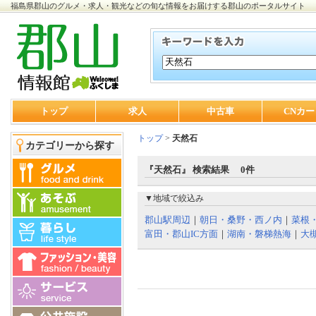
福島県郡山のグルメ・求人・観光などの旬な情報をお届けする郡山のポータルサイト
トップ
求人
中古車
CNカー
トップ
>
天然石
カテゴリーから探す
『天然石』 検索結果 0件
▼地域で絞込み
郡山駅周辺
｜
朝日・桑野・西ノ内
｜
菜根
富田・郡山IC方面
｜
湖南・磐梯熱海
｜
大