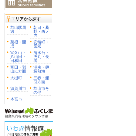
エリアから探す
郡山駅周
朝日・桑
辺
野・西ノ
内
菜根・開
安積町・
成
図景
富久山・
清水台・
八山田・
虎丸・長
日和田
者
富田・郡
湖南・磐
山IC方面
梯熱海
大槻町
三春・船
引方面
須賀川市
郡山市そ
の他
本宮市