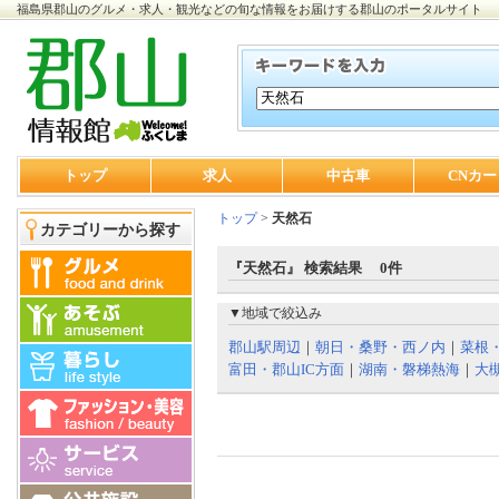
福島県郡山のグルメ・求人・観光などの旬な情報をお届けする郡山のポータルサイト
トップ
求人
中古車
CNカー
トップ
>
天然石
カテゴリーから探す
『天然石』 検索結果 0件
▼地域で絞込み
郡山駅周辺
｜
朝日・桑野・西ノ内
｜
菜根
富田・郡山IC方面
｜
湖南・磐梯熱海
｜
大