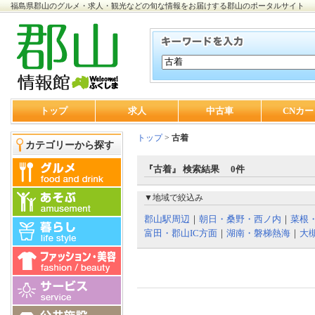
福島県郡山のグルメ・求人・観光などの旬な情報をお届けする郡山のポータルサイト
トップ
求人
中古車
CNカー
トップ
>
古着
カテゴリーから探す
『古着』 検索結果 0件
▼地域で絞込み
郡山駅周辺
｜
朝日・桑野・西ノ内
｜
菜根
富田・郡山IC方面
｜
湖南・磐梯熱海
｜
大