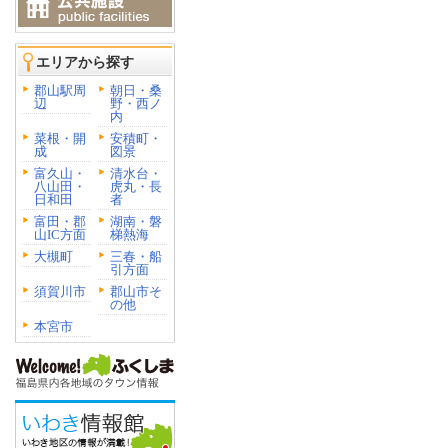
エリアから探す
郡山駅周
朝日・桑
辺
野・西ノ
内
菜根・開
安積町・
成
図景
富久山・
清水台・
八山田・
虎丸・長
日和田
者
富田・郡
湖南・磐
山IC方面
梯熱海
大槻町
三春・船
引方面
須賀川市
郡山市そ
の他
本宮市