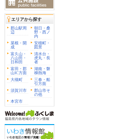
エリアから探す
郡山駅周
朝日・桑
辺
野・西ノ
内
菜根・開
安積町・
成
図景
富久山・
清水台・
八山田・
虎丸・長
日和田
者
富田・郡
湖南・磐
山IC方面
梯熱海
大槻町
三春・船
引方面
須賀川市
郡山市そ
の他
本宮市