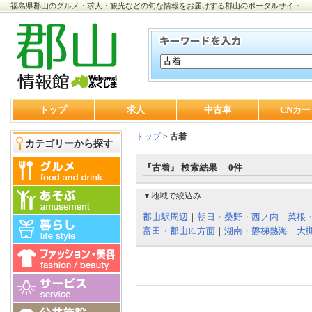
福島県郡山のグルメ・求人・観光などの旬な情報をお届けする郡山のポータルサイト
トップ
求人
中古車
CNカー
トップ
>
古着
カテゴリーから探す
『古着』 検索結果 0件
▼地域で絞込み
郡山駅周辺
｜
朝日・桑野・西ノ内
｜
菜根
富田・郡山IC方面
｜
湖南・磐梯熱海
｜
大