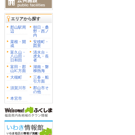
エリアから探す
郡山駅周
朝日・桑
辺
野・西ノ
内
菜根・開
安積町・
成
図景
富久山・
清水台・
八山田・
虎丸・長
日和田
者
富田・郡
湖南・磐
山IC方面
梯熱海
大槻町
三春・船
引方面
須賀川市
郡山市そ
の他
本宮市