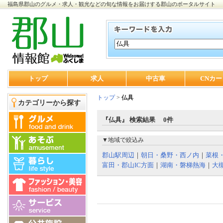
福島県郡山のグルメ・求人・観光などの旬な情報をお届けする郡山のポータルサイト
トップ
求人
中古車
CNカー
トップ
>
仏具
カテゴリーから探す
『仏具』 検索結果 0件
▼地域で絞込み
郡山駅周辺
｜
朝日・桑野・西ノ内
｜
菜根
富田・郡山IC方面
｜
湖南・磐梯熱海
｜
大