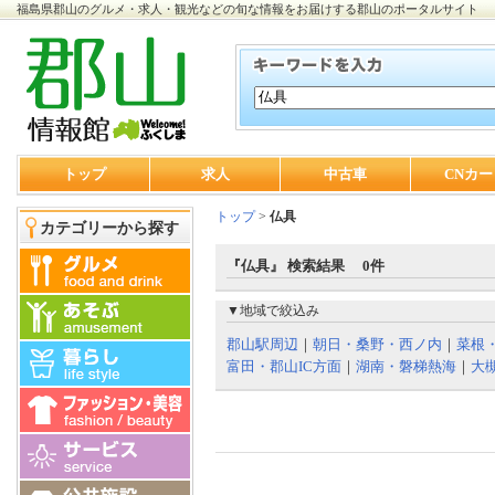
福島県郡山のグルメ・求人・観光などの旬な情報をお届けする郡山のポータルサイト
トップ
求人
中古車
CNカー
トップ
>
仏具
カテゴリーから探す
『仏具』 検索結果 0件
▼地域で絞込み
郡山駅周辺
｜
朝日・桑野・西ノ内
｜
菜根
富田・郡山IC方面
｜
湖南・磐梯熱海
｜
大