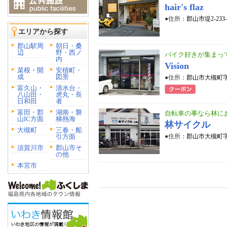
hair's flaz
●住所：
郡山市堤2-233-
エリアから探す
郡山駅周
朝日・桑
辺
野・西ノ
バイク好きが集まっ
内
Vision
菜根・開
安積町・
成
図景
●住所：
郡山市大槻町字
富久山・
清水台・
八山田・
虎丸・長
日和田
者
富田・郡
湖南・磐
自転車の事なら林に
山IC方面
梯熱海
林サイクル
大槻町
三春・船
引方面
●住所：
郡山市大槻町字
須賀川市
郡山市そ
の他
本宮市