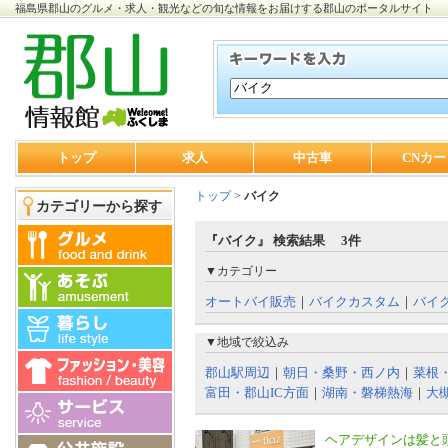
福島県郡山のグルメ・求人・観光などの旬な情報をお届けする郡山のポータルサイト
トップ
求人
中古車
CNカー
トップ
>
バイク
カテゴリーから探す
『バイク』 検索結果 3件
▼カテゴリー
オートバイ販売
｜
バイクカスタム
｜
バイ
▼地域で絞込み
郡山駅周辺
｜
朝日・桑野・西ノ内
｜
菜根
富田・郡山IC方面
｜
湖南・磐梯熱海
｜
大
ヘアデザインは髪と