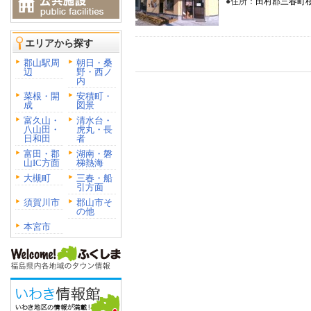
●住所：
田村郡三春町桜ヶ
エリアから探す
郡山駅周
朝日・桑
辺
野・西ノ
内
菜根・開
安積町・
成
図景
富久山・
清水台・
八山田・
虎丸・長
日和田
者
富田・郡
湖南・磐
山IC方面
梯熱海
大槻町
三春・船
引方面
須賀川市
郡山市そ
の他
本宮市