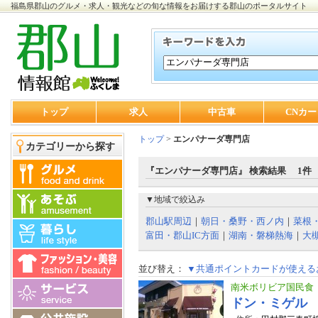
福島県郡山のグルメ・求人・観光などの旬な情報をお届けする郡山のポータルサイト
トップ
求人
中古車
CNカー
トップ
>
エンパナーダ専門店
カテゴリーから探す
『エンパナーダ専門店』 検索結果 1件
▼地域で絞込み
郡山駅周辺
｜
朝日・桑野・西ノ内
｜
菜根
富田・郡山IC方面
｜
湖南・磐梯熱海
｜
大
並び替え：
▼共通ポイントカードが使える
南米ボリビア国民食
ドン・ミゲル