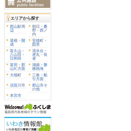
エリアから探す
郡山駅周
朝日・桑
辺
野・西ノ
内
菜根・開
安積町・
成
図景
富久山・
清水台・
八山田・
虎丸・長
日和田
者
富田・郡
湖南・磐
山IC方面
梯熱海
大槻町
三春・船
引方面
須賀川市
郡山市そ
の他
本宮市