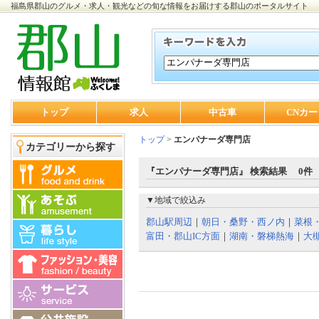
福島県郡山のグルメ・求人・観光などの旬な情報をお届けする郡山のポータルサイト
トップ
求人
中古車
CNカー
トップ
>
エンパナーダ専門店
カテゴリーから探す
『エンパナーダ専門店』 検索結果 0件
▼地域で絞込み
郡山駅周辺
｜
朝日・桑野・西ノ内
｜
菜根
富田・郡山IC方面
｜
湖南・磐梯熱海
｜
大