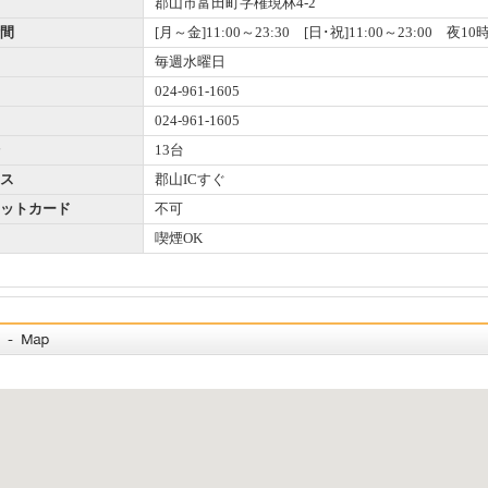
郡山市富田町字権現林4-2
間
[月～金]11:00～23:30 [日･祝]11:00～23:00
毎週水曜日
024-961-1605
024-961-1605
13台
ス
郡山ICすぐ
ットカード
不可
喫煙OK