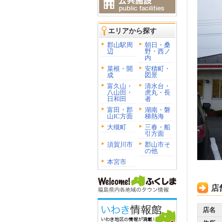
エリアから探す
郡山駅周
朝日・桑
辺
野・西ノ
内
菜根・開
安積町・
成
図景
富久山・
清水台・
八山田・
虎丸・長
日和田
者
富田・郡
湖南・磐
山IC方面
梯熱海
大槻町
三春・船
引方面
須賀川市
郡山市そ
の他
本宮市
店
店名