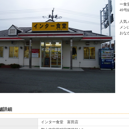
ー食
49
人気
メン
おな
舗詳細
インター食堂 富田店