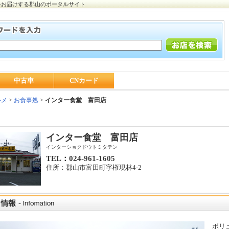
をお届けする郡山のポータルサイト
中古車
CNカード
ルメ
>
お食事処
>
インター食堂 富田店
インター食堂 富田店
インターショクドウトミタテン
TEL：024-961-1605
住所：郡山市富田町字権現林4-2
ボリ