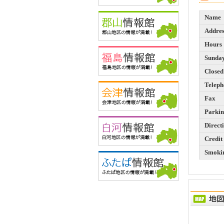
Name
Addres
Hours
Sunday
Closed
Teleph
Fax
Parki
Direct
Credit
Smokin