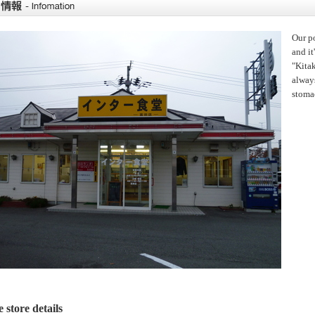
Our p
and it
"Kitak
alway
stoma
 store details