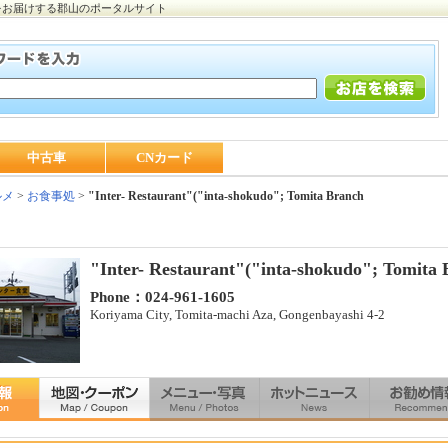
をお届けする郡山のポータルサイト
中古車
CNカード
ルメ
>
お食事処
>
"Inter- Restaurant"("inta-shokudo"; Tomita Branch
"Inter- Restaurant"("inta-shokudo"; Tomita
Phone：024-961-1605
Koriyama City, Tomita-machi Aza, Gongenbayashi 4-2