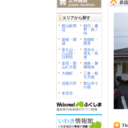
エリアから探す
郡山駅周
朝日・桑
辺
野・西ノ
内
菜根・開
安積町・
成
図景
富久山・
清水台・
八山田・
虎丸・長
日和田
者
富田・郡
湖南・磐
山IC方面
梯熱海
大槻町
三春・船
引方面
須賀川市
郡山市そ
の他
本宮市
The