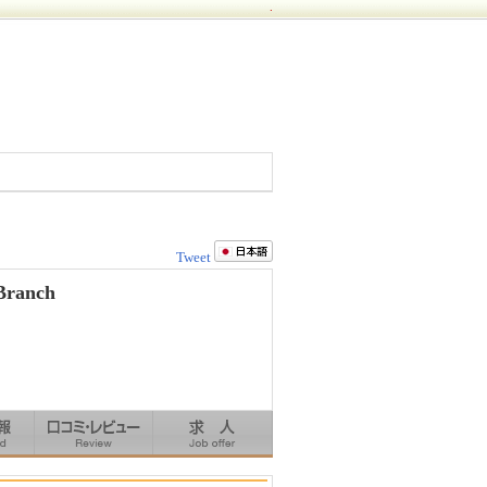
.
Tweet
 Branch