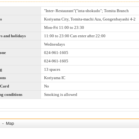
"Inter- Restaurant"("inta-shokudo"; Tomita Branch
s
Koriyama City, Tomita-machi Aza, Gongenbayashi 4-2
Mon-Fri 11:00 to 23:30
s and holidays
11:00 to 23:00 Can enter after 22:00
Wednesdays
one
024-961-1605
024-961-1605
ng
13 spaces
ions
Koriyama IC
 Card
No
g conditions
Smoking is allowed