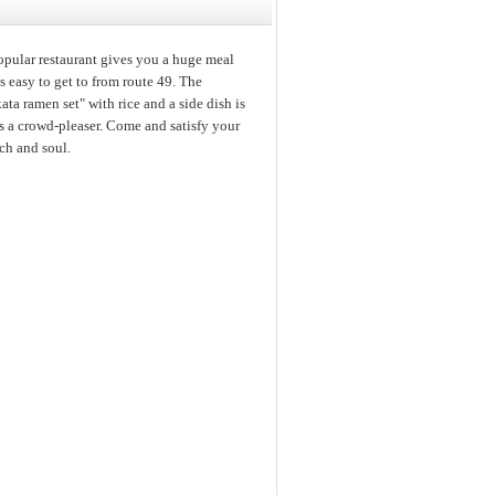
opular restaurant gives you a huge meal
's easy to get to from route 49. The
ata ramen set" with rice and a side dish is
s a crowd-pleaser. Come and satisfy your
ch and soul.